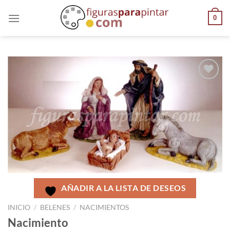
0
AÑADIR
A LA
LISTA
DE
DESEOS
AÑADIR A LA LISTA DE DESEOS
INICIO
/
BELENES
/
NACIMIENTOS
Nacimiento