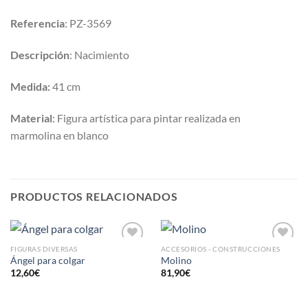
Referencia
: PZ-3569
Descripción
: Nacimiento
Medida:
41 cm
Material
: Figura artística para pintar realizada en
marmolina en blanco
PRODUCTOS RELACIONADOS
FIGURAS DIVERSAS
ACCESORIOS - CONSTRUCCIONES
AÑADIR
AÑADIR
Ángel para colgar
Molino
A LA
A LA
12,60
€
81,90
€
LISTA
LISTA
DE
DE
DESEOS
DESEOS