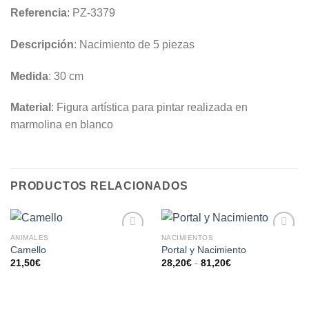
Referencia
: PZ-3379
Descripción
: Nacimiento de 5 piezas
Medida
: 30 cm
Material
: Figura artística para pintar realizada en
marmolina en blanco
PRODUCTOS RELACIONADOS
ANIMALES
NACIMIENTOS
AÑADIR
AÑADIR
Camello
Portal y Nacimiento
A LA
A LA
21,50
€
28,20
€
-
81,20
€
LISTA
LISTA
DE
DE
DESEOS
DESEOS