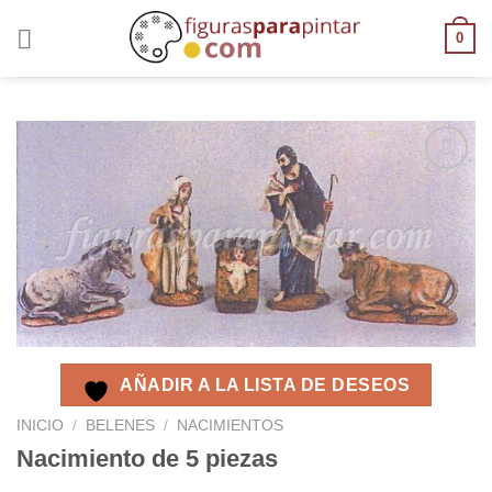
0
AÑADIR
A LA
LISTA
DE
DESEOS
AÑADIR A LA LISTA DE DESEOS
INICIO
/
BELENES
/
NACIMIENTOS
Nacimiento de 5 piezas