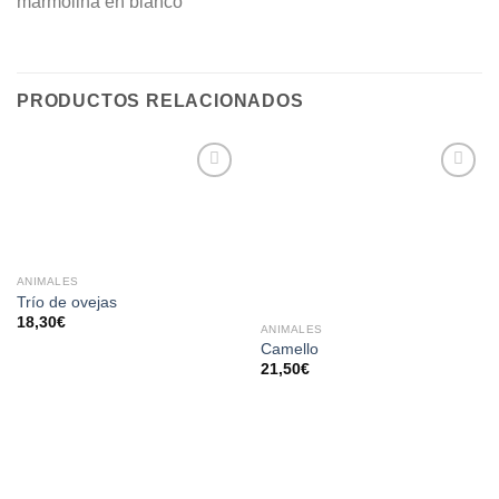
marmolina en blanco
PRODUCTOS RELACIONADOS
AÑADIR
AÑADIR
A LA
A LA
LISTA
LISTA
DE
DE
DESEOS
DESEOS
ANIMALES
Trío de ovejas
18,30
€
ANIMALES
Camello
21,50
€