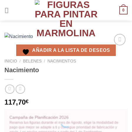
0
AÑADIR A LA LISTA DE DESEOS
AÑADIR
A LA
INICIO
/
BELENES
/
NACIMIENTOS
LISTA
Nacimiento
DE
DESEOS
117,70
€
Campaña de Planificación 2026
Reserva tus figuras durante el mes de Agosto, elige la modalidad de
pago que mejor se adapte a ti y consigue prioridad de fabricación y
envío. Los envíos empezarán a partir del 1 de Septiembre