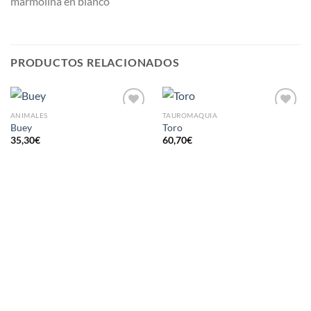
marmolina en blanco
PRODUCTOS RELACIONADOS
ANIMALES
TAUROMAQUIA
AÑADIR
AÑADIR
Buey
Toro
A LA
A LA
35,30
€
60,70
€
LISTA
LISTA
DE
DE
DESEOS
DESEOS