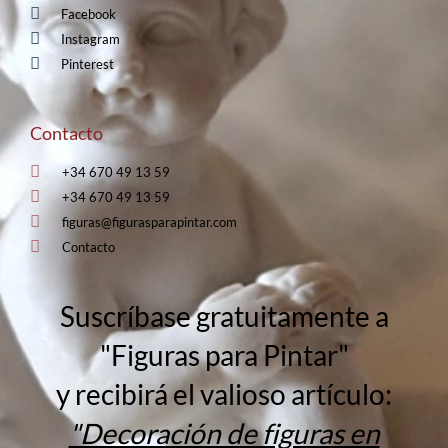
Facebook
Instagram
Pinterest
Contacto
+34 670 49 13 59
+34 670 49 13 59
figuras@figurasparapintar.com
Contacto
Suscríbase gratuitamente a
"Figuras para Pintar"
y recibirá el valioso artículo:
"Decoración de figuras en