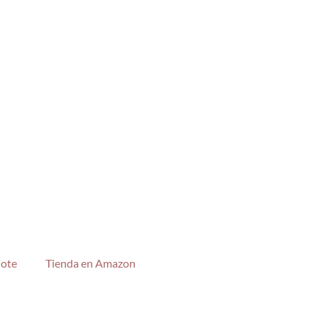
jote
Tienda en Amazon