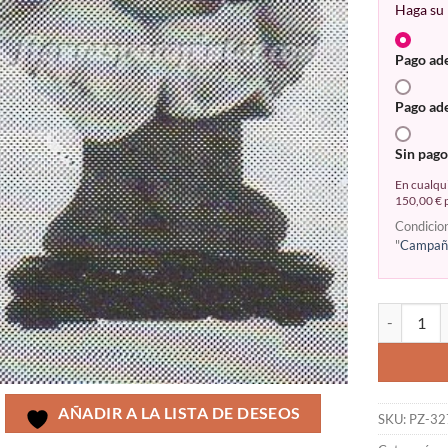
Haga su 
Pago ad
Pago ad
Sin pago
En cualqui
150,00 € p
Condicio
"
Campaña
AÑADIR A LA LISTA DE DESEOS
SKU:
PZ-32