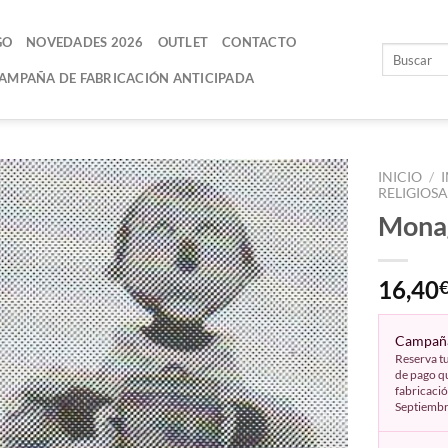
GO
NOVEDADES 2026
OUTLET
CONTACTO
AMPAÑA DE FABRICACIÓN ANTICIPADA
INICIO
/
RELIGIOSA
Monag
AÑADIR
A LA
LISTA
16,40
DE
DESEOS
Campaña
Reserva tu
de pago qu
fabricació
Septiemb