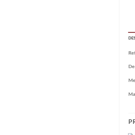
DE
Re
De
Me
Ma
P