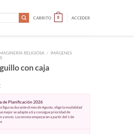
0
CARRITO
ACCEDER
IMAGINERÍA RELIGIOSA
/
IMÁGENES
S
uillo con caja
€
 de Planificación 2026
s figuras durante el mes de Agosto, elige la modalidad
e mejor se adapte a ti y consigue prioridad de
n y envío. Los envíos empezarán a partir del 1 de
re