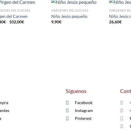
GENES RELIGIOSAS
IMÁGENES RELIGIOSAS
IMÁGENES RE
AÑADIR
AÑADIR
gen del Carmen
Niño Jesús pequeño
Niño Jesús
A LA
A LA
40
€
-
102,00
€
9,90
€
26,60
€
LISTA
LISTA
DE
DE
DESEOS
DESEOS
Síguenos
Cont
mpra
Facebook
entes
Instagram
a
Pinterest