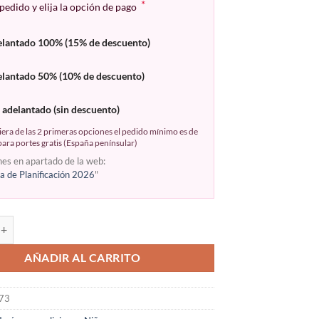
*
pedido y elija la opción de pago
elantado 100% (15% de descuento)
elantado 50% (10% de descuento)
 adelantado (sin descuento)
era de las 2 primeras opciones el pedido mínimo es de
ara portes gratis (España penínsular)
nes en apartado de la web:
 de Planificación 2026
"
AÑADIR AL CARRITO
73