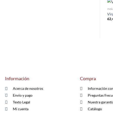
IMÁ
Vir
62,
Información
Compra
Acerca de nosotros
Información co
Envio y pago
Preguntas frecu
Texto Legal
Nuestra garantí
Mi cuenta
Catálogo