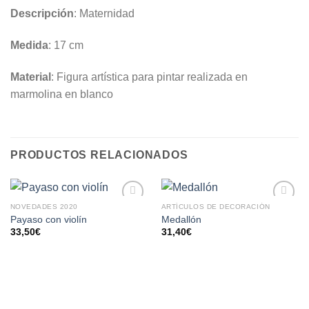
Descripción
: Maternidad
Medida
: 17 cm
Material
: Figura artística para pintar realizada en
marmolina en blanco
PRODUCTOS RELACIONADOS
NOVEDADES 2020
ARTÍCULOS DE DECORACIÓN
AÑADIR
AÑADIR
Payaso con violín
Medallón
A LA
A LA
33,50
€
31,40
€
LISTA
LISTA
DE
DE
DESEOS
DESEOS