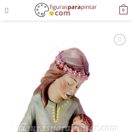
0
AÑADIR
A LA
LISTA
DE
DESEOS