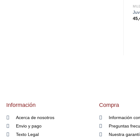
MU
Juv
45,
Información
Compra
Acerca de nosotros
Información co
Envio y pago
Preguntas frec
Texto Legal
Nuestra garant