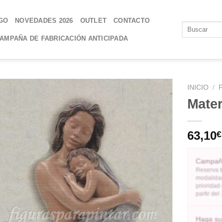
GO
NOVEDADES 2026
OUTLET
CONTACTO
AMPAÑA DE FABRICACIÓN ANTICIPADA
INICIO
/
Mate
AÑADIR
A LA
63,10
€
LISTA
DE
DESEOS
Campaña
Reserva t
modalidad
prioridad
partir de
Haga su 