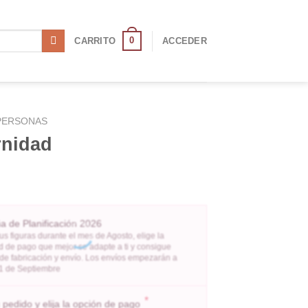
0
CARRITO
ACCEDER
PERSONAS
rnidad
 de Planificación 2026
us figuras durante el mes de Agosto, elige la
 de pago que mejor se adapte a ti y consigue
 de fabricación y envío. Los envíos empezarán a
l 1 de Septiembre
*
pedido y elija la opción de pago