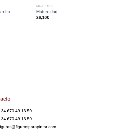
MUJERES
MUJERES
AÑADIR
AÑADIR
AÑA
rriba
Maternidad
Venus bailarina
A LA
A LA
A 
26,10
€
98,10
€
LISTA
LISTA
LI
DE
DE
D
DESEOS
DESEOS
DES
acto
+34 670 49 13 59
+34 670 49 13 59
figuras@figurasparapintar.com