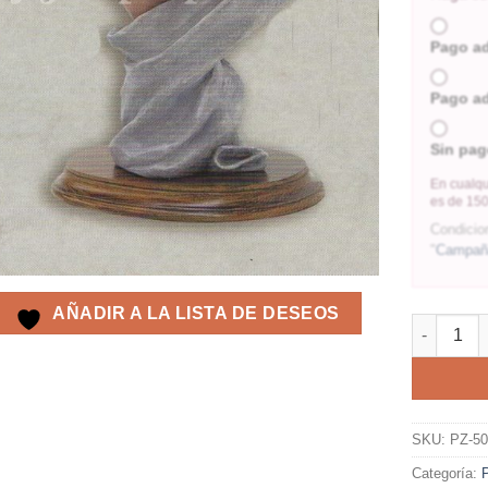
Pago a
Pago a
Sin pag
En cualqu
es de 150
Condicio
"
Campaña
AÑADIR A LA LISTA DE DESEOS
SKU:
PZ-5
Categoría: