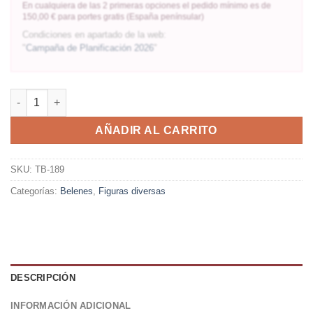
En cualquiera de las 2 primeras opciones el pedido mínimo es de
150,00 € para portes gratis (España penínsular)
Condiciones en apartado de la web:
"
Campaña de Planificación 2026
"
AÑADIR AL CARRITO
SKU:
TB-189
Categorías:
Belenes
,
Figuras diversas
DESCRIPCIÓN
INFORMACIÓN ADICIONAL