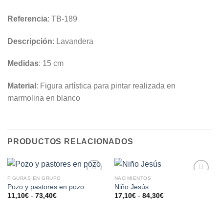
Referencia
: TB-189
Descripción
: Lavandera
Medidas
: 15 cm
Material
: Figura artística para pintar realizada en
marmolina en blanco
PRODUCTOS RELACIONADOS
FIGURAS EN GRUPO
NACIMIENTOS
AÑADIR
AÑADIR
Pozo y pastores en pozo
Niño Jesús
A LA
A LA
11,10
€
-
73,40
€
17,10
€
-
84,30
€
LISTA
LISTA
DE
DE
DESEOS
DESEOS