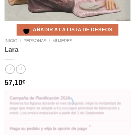
AÑADIR A LA LISTA DE DESEOS
INICIO
/
PERSONAS
/
MUJERES
Lara
57,10
€
Campaña de Planificación 2026
Reserva tus figuras durante el mes de Agosto, elige la modalidad de
pago que mejor se adapte a ti y consigue prioridad de fabricación y
envío. Los envíos empezarán a partir del 1 de Septiembre
*
Haga su pedido y elija la opción de pago