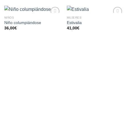
NIÑOS
MUJERES
AÑADIR
AÑADIR
Niño columpiándose
Estivalia
A LA
A LA
36,00
€
41,00
€
LISTA
LISTA
DE
DE
DESEOS
DESEOS