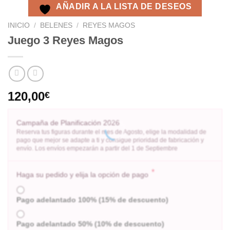
AÑADIR A LA LISTA DE DESEOS
INICIO
/
BELENES
/
REYES MAGOS
Juego 3 Reyes Magos
120,00
€
Campaña de Planificación 2026
Reserva tus figuras durante el mes de Agosto, elige la modalidad de
pago que mejor se adapte a ti y consigue prioridad de fabricación y
envío. Los envíos empezarán a partir del 1 de Septiembre
*
Haga su pedido y elija la opción de pago
Pago adelantado 100% (15% de descuento)
Pago adelantado 50% (10% de descuento)