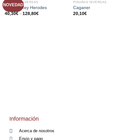
FIGURAS DIVERSAS
FIGURAS DIVERSAS
NOVEDAD
AÑADIR
AÑADIR
Trono y Rey Herodes
Caganer
A LA
A LA
40,30
€
-
128,80
€
20,10
€
LISTA
LISTA
DE
DE
DESEOS
DESEOS
Información
Acerca de nosotros
Envio y pago