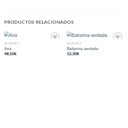
PRODUCTOS RELACIONADOS
MUJERES
MUJERES
AÑADIR
AÑADIR
Ana
Bailarina sentada
A LA
A LA
48,50
€
52,30
€
LISTA
LISTA
DE
DE
DESEOS
DESEOS