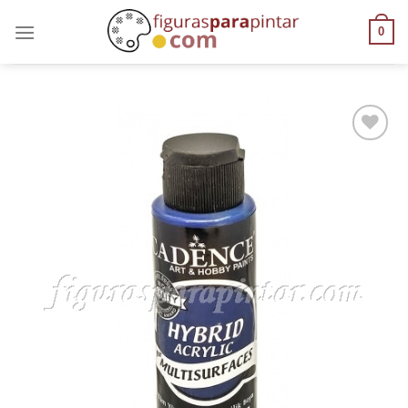
0
AÑADIR
A LA
LISTA
DE
DESEOS