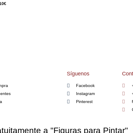
10
€
DESEOS
DESEOS
Síguenos
Cont
mpra
Facebook
uentes
Instagram
ía
Pinterest
tuitamente a "Figuras para Pintar"