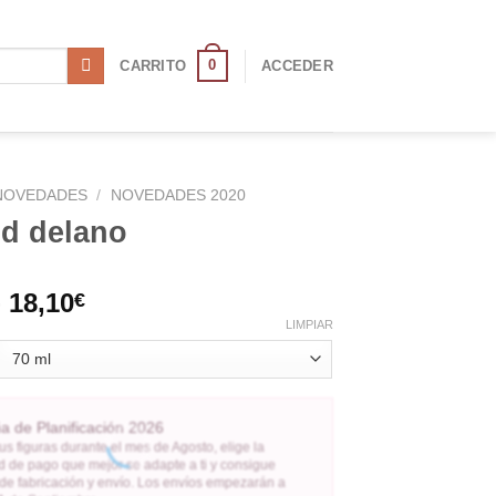
0
CARRITO
ACCEDER
NOVEDADES
/
NOVEDADES 2020
id delano
-
18,10
€
LIMPIAR
 de Planificación 2026
us figuras durante el mes de Agosto, elige la
 de pago que mejor se adapte a ti y consigue
 de fabricación y envío. Los envíos empezarán a