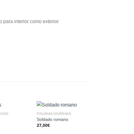
 para interior como exterior
2020
FIGURAS DIVERSAS
NOVEDADES 2020
AÑADIR
AÑADIR
AÑA
Soldado romano
Muñeca con lazo
A LA
A LA
A 
27,00
€
31,90
€
LISTA
LISTA
LI
DE
DE
D