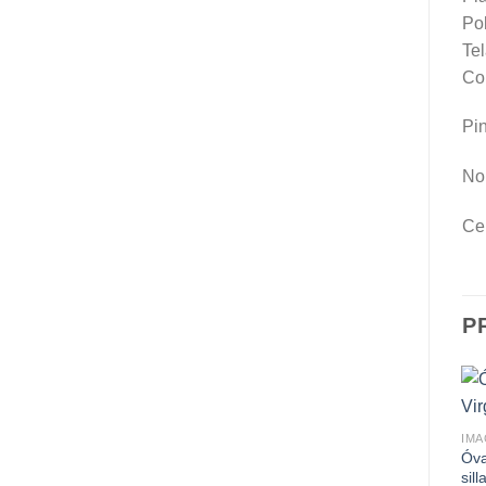
Pol
Tel
Col
Pin
No 
Cer
P
IMA
Óva
sill