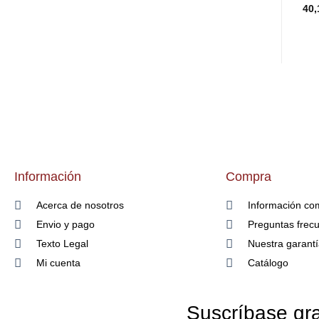
40,
Información
Compra
Acerca de nosotros
Información co
Envio y pago
Preguntas frec
Texto Legal
Nuestra garant
Mi cuenta
Catálogo
Suscríbase gra