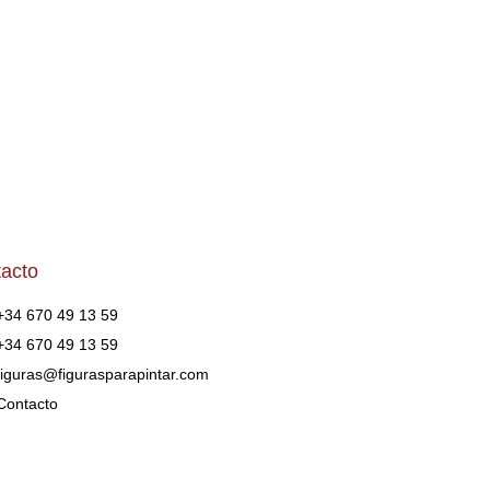
DESEOS
DESEOS
DES
acto
+34 670 49 13 59
+34 670 49 13 59
figuras@figurasparapintar.com
Contacto