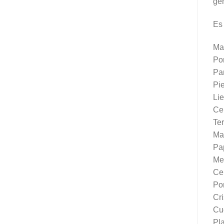
ge
Es 
Ma
Po
Pa
Pi
Li
Ce
Ter
Ma
Pa
Me
Ce
Po
Cri
Cu
Pla