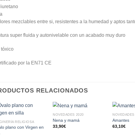
iuretano
a
ores mezclables entre si, resistentes a la humedad y aptos tanto
tura super fluida y autonivelable con un acabado muy duro
tóxico
tificado por la EN71 CE
RODUCTOS RELACIONADOS
NOVEDADES 2020
NOVEDADES 
AÑADIR
AÑADIR
Nena y mamá
Amantes
GINERÍA RELIGIOSA
A LA
A LA
33,90
€
63,10
€
lo plano con Virgen en
LISTA
LISTA
a
DE
DE