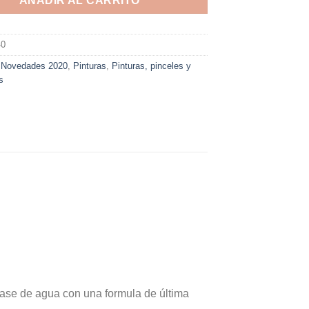
AÑADIR AL CARRITO
40
:
Novedades 2020
,
Pinturas
,
Pinturas, pinceles y
s
 base de agua con una formula de última