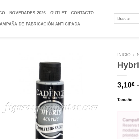
GO
NOVEDADES 2026
OUTLET
CONTACTO
AMPAÑA DE FABRICACIÓN ANTICIPADA
INICIO
/
Hybr
AÑADIR
A LA
3,10
€
LISTA
DE
DESEOS
Tamaño
Campaña
Reserva t
modalidad
prioridad