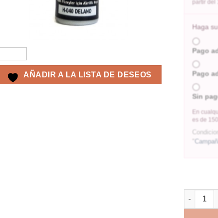
partir de
Haga su 
Pago a
Pago a
AÑADIR A LA LISTA DE DESEOS
Sin pag
En cualqu
es de 150
Condicio
"
Campaña