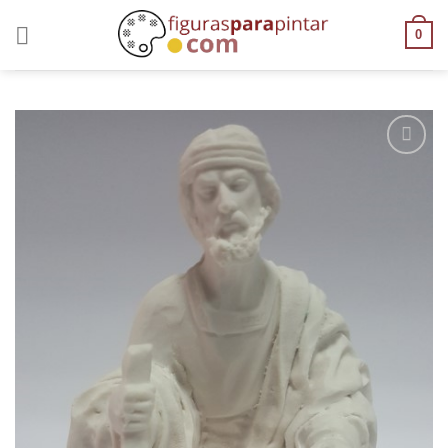
0
AÑADIR
A LA
LISTA
DE
DESEOS