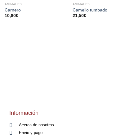
ANIMALES
ANIMALES
AÑADIR
AÑADIR
Carnero
Camello tumbado
A LA
A LA
10,80
€
21,50
€
LISTA
LISTA
DE
DE
DESEOS
DESEOS
Información
Acerca de nosotros
Envio y pago