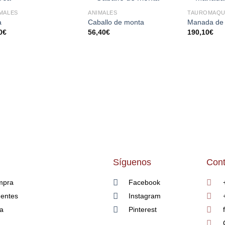
MALES
ANIMALES
TAUROMAQU
AÑADIR
AÑADIR
a
Caballo de monta
Manada de 
A LA
A LA
0
€
56,40
€
190,10
€
LISTA
LISTA
DE
DE
DESEOS
DESEOS
Síguenos
Cont
mpra
Facebook
uentes
Instagram
ía
Pinterest