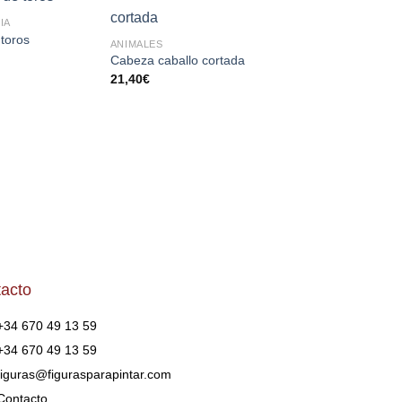
IA
ANIMALES
AÑADIR
AÑADIR
AÑA
toros
Rebaño de ovejas
ANIMALES
A LA
A LA
A 
23,50
€
Cabeza caballo cortada
LISTA
LISTA
LI
21,40
€
DE
DE
D
DESEOS
DESEOS
DES
acto
+34 670 49 13 59
+34 670 49 13 59
figuras@figurasparapintar.com
Contacto