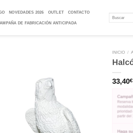
GO
NOVEDADES 2026
OUTLET
CONTACTO
AMPAÑA DE FABRICACIÓN ANTICIPADA
INICIO
/
Halc
AÑADIR
A LA
33,40
€
LISTA
DE
DESEOS
Campaña
Reserva t
modalidad
prioridad
partir de
Haga su 