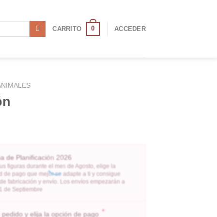
0
CARRITO
ACCEDER
ANIMALES
ón
 de Planificación 2026
us figuras durante el mes de Agosto, elige la
 de pago que mejor se adapte a ti y consigue
 de fabricación y envío. Los envíos empezarán a
l 1 de Septiembre
*
pedido y elija la opción de pago