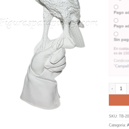
Pago a
Pago a
Sin pag
En cualqu
es de 150
Condicio
"
Campaña
SKU:
TB-2
Categoría:
A