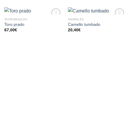
TAUROMAQUIA
ANIMALES
AÑADIR
AÑADIR
Toro prado
Camello tumbado
A LA
A LA
67,00
€
20,40
€
LISTA
LISTA
DE
DE
DESEOS
DESEOS