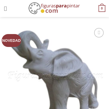
0
NOVEDAD
AÑADIR
A LA
LISTA
DE
DESEOS