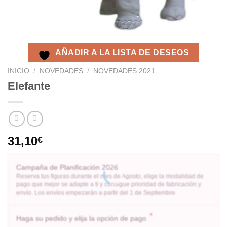
AÑADIR A LA LISTA DE DESEOS
INICIO
/
NOVEDADES
/
NOVEDADES 2021
Elefante
31,10
€
Campaña de Planificación 2026
Reserva tus figuras durante el mes de Agosto, elige la modalidad de
pago que mejor se adapte a ti y consigue prioridad de fabricación y
envío. Los envíos empezarán a partir del 1 de Septiembre
*
Haga su pedido y elija la opción de pago