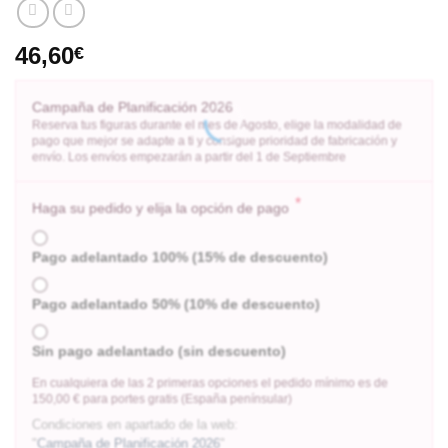
46,60
€
Campaña de Planificación 2026
Reserva tus figuras durante el mes de Agosto, elige la modalidad de
pago que mejor se adapte a ti y consigue prioridad de fabricación y
envío. Los envíos empezarán a partir del 1 de Septiembre
*
Haga su pedido y elija la opción de pago
Pago adelantado 100% (15% de descuento)
Pago adelantado 50% (10% de descuento)
Sin pago adelantado (sin descuento)
En cualquiera de las 2 primeras opciones el pedido mínimo es de
150,00 € para portes gratis (España penínsular)
Condiciones en apartado de la web:
"
Campaña de Planificación 2026
"