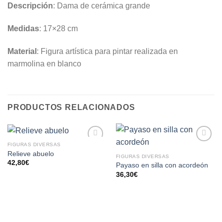
Descripción
: Dama de cerámica grande
Medidas
: 17×28 cm
Material
: Figura artística para pintar realizada en
marmolina en blanco
PRODUCTOS RELACIONADOS
FIGURAS DIVERSAS
AÑADIR
AÑADIR
Relieve abuelo
FIGURAS DIVERSAS
A LA
A LA
42,80
€
Payaso en silla con acordeón
LISTA
LISTA
36,30
€
DE
DE
DESEOS
DESEOS