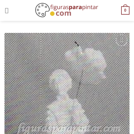
0
AÑADIR
A LA
LISTA
DE
DESEOS