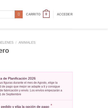
0
CARRITO
ACCEDER
BELENES
/
ANIMALES
ero
 de Planificación 2026
us figuras durante el mes de Agosto, elige la
 de pago que mejor se adapte a ti y consigue
 de fabricación y envío. Los envíos empezarán a
l 1 de Septiembre
*
pedido y elija la opción de pago