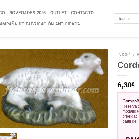
GO
NOVEDADES 2026
OUTLET
CONTACTO
AMPAÑA DE FABRICACIÓN ANTICIPADA
INICIO
/
Cord
AÑADIR
A LA
6,30
€
LISTA
DE
DESEOS
Campaña
Reserva t
modalidad
prioridad
partir de
Haga su 