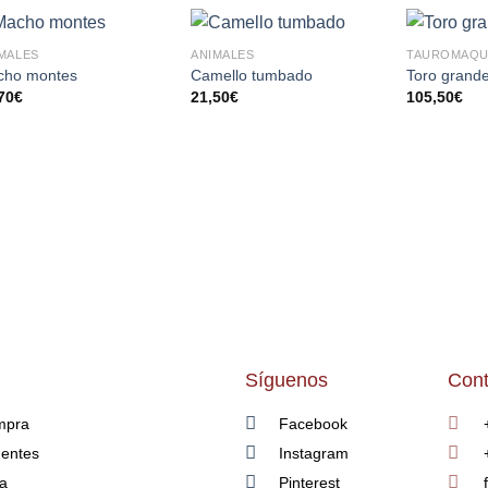
MALES
ANIMALES
TAUROMAQU
AÑADIR
AÑADIR
cho montes
Camello tumbado
Toro grand
A LA
A LA
70
€
21,50
€
105,50
€
LISTA
LISTA
DE
DE
DESEOS
DESEOS
Síguenos
Cont
mpra
Facebook
uentes
Instagram
ía
Pinterest