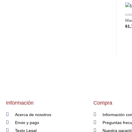
ANI
Ma
61,
Información
Compra
Acerca de nosotros
Información co
Envio y pago
Preguntas frec
Texto Legal
Nuestra garant