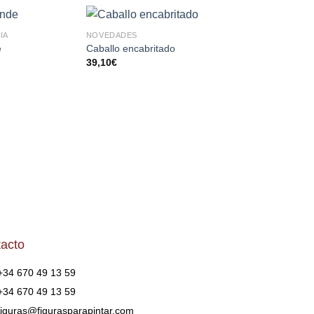
IA
NOVEDADES
ANIMALES
AÑADIR
AÑADIR
AÑA
e
Caballo encabritado
Buey
A LA
A LA
A 
39,10
€
35,30
€
LISTA
LISTA
LI
DE
DE
D
DESEOS
DESEOS
DES
acto
+34 670 49 13 59
+34 670 49 13 59
figuras@figurasparapintar.com