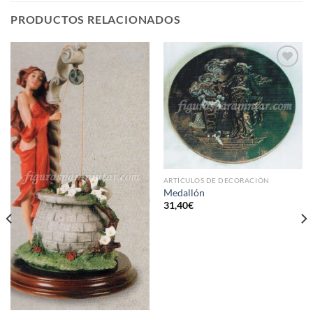
PRODUCTOS RELACIONADOS
AÑADIR
AÑADIR
A LA
A LA
LISTA
LISTA
DE
DE
DESEOS
DESEOS
ARTÍCULOS DE DECORACIÓN
Medallón
31,40
€