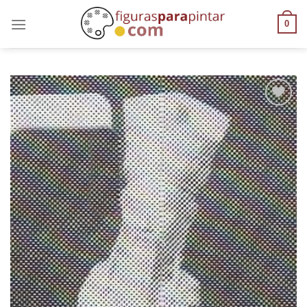
0
AÑADIR
A LA
LISTA
DE
DESEOS