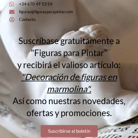
+34 670 49 13 59
figuras@figurasparapintar.com
Contacto
Suscríbase gratuitamente a
"Figuras para Pintar"
y recibirá el valioso artículo:
"Decoración de figuras en
marmolina".
Así como nuestras novedades,
ofertas y promociones.
Suscribirse al boletín