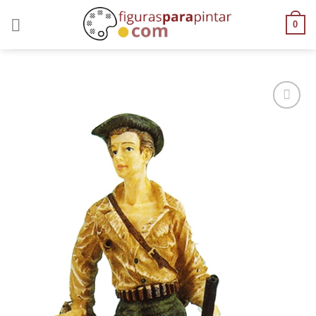
0
AÑADIR
A LA
LISTA
DE
DESEOS