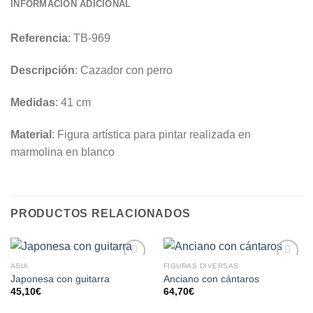
INFORMACIÓN ADICIONAL
Referencia
: TB-969
Descripción
: Cazador con perro
Medidas
: 41 cm
Material
: Figura artística para pintar realizada en
marmolina en blanco
PRODUCTOS RELACIONADOS
ASIA
FIGURAS DIVERSAS
AÑADIR
AÑADIR
Japonesa con guitarra
Anciano con cántaros
A LA
A LA
45,10
€
64,70
€
LISTA
LISTA
DE
DE