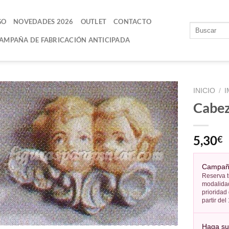
GO
NOVEDADES 2026
OUTLET
CONTACTO
AMPAÑA DE FABRICACIÓN ANTICIPADA
INICIO
/
I
Cabez
AÑADIR
A LA
5,30
€
LISTA
DE
DESEOS
Campaña
Reserva t
modalidad
prioridad
partir de
Haga su 