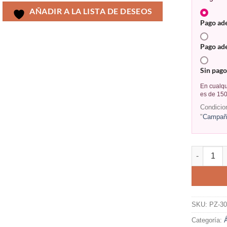
AÑADIR A LA LISTA DE DESEOS
Pago ad
Pago ad
Sin pago
En cualqu
es de 150
Condicio
"
Campaña
SKU:
PZ-3
Categoría: