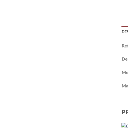
DE
Re
De
Me
Ma
P