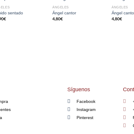
GELES
ÁNGELES
ÁNGELES
AÑADIR
AÑADIR
ido sentado
Ángel cantor
Ángel canto
A LA
A LA
90
€
4,80
€
4,80
€
LISTA
LISTA
DE
DE
DESEOS
DESEOS
Síguenos
Cont
mpra
Facebook
uentes
Instagram
ía
Pinterest