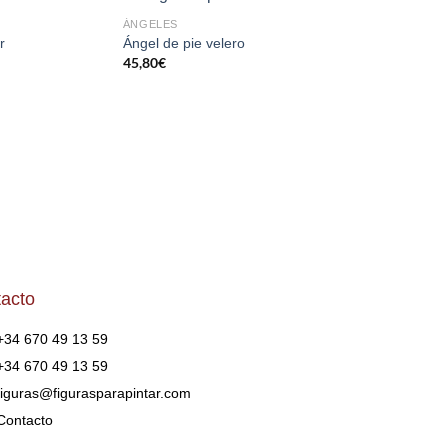
ÁNGELES
IMAGINERÍA RELIGIO
AÑADIR
AÑADIR
AÑA
r
Ángel de pie velero
Ángel con piano
A LA
A LA
A 
45,80
€
25,60
€
LISTA
LISTA
LI
DE
DE
D
DESEOS
DESEOS
DES
acto
+34 670 49 13 59
+34 670 49 13 59
figuras@figurasparapintar.com
Contacto