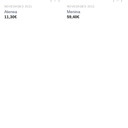
NOVEDADES 2021
NOVEDADES 2021
AÑADIR
AÑADIR
Atenea
Menina
A LA
A LA
11,30
€
59,40
€
LISTA
LISTA
DE
DE
DESEOS
DESEOS