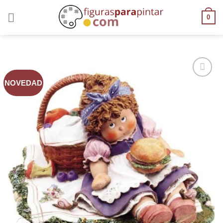
0
NOVEDAD
AÑADIR
A LA
LISTA
DE
DESEOS