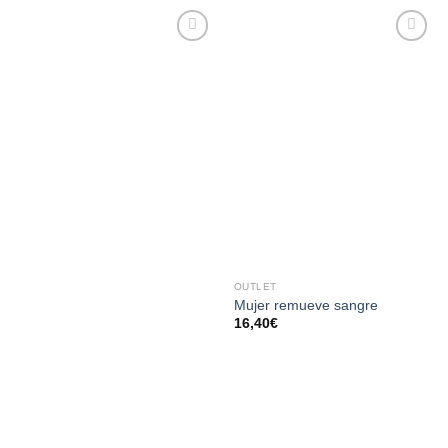
AÑADIR
AÑADIR
A LA
A LA
LISTA
LISTA
DE
DE
DESEOS
DESEOS
OUTLET
Mujer remueve sangre
16,40
€