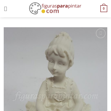
0
AÑADIR
A LA
LISTA
DE
DESEOS