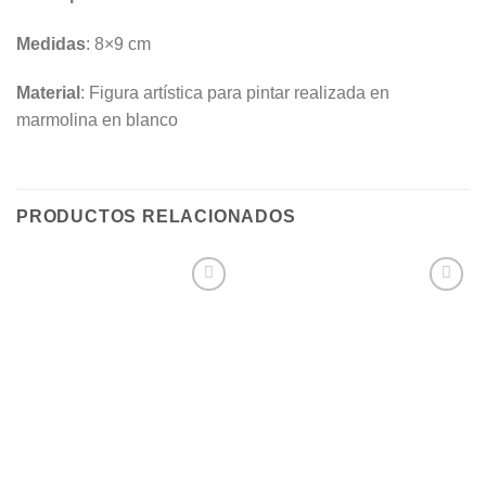
Medidas
: 8×9 cm
Material
: Figura artística para pintar realizada en
marmolina en blanco
PRODUCTOS RELACIONADOS
AÑADIR
AÑADIR
A LA
A LA
LISTA
LISTA
DE
DE
DESEOS
DESEOS