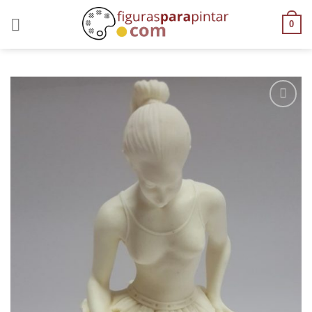
0
AÑADIR
A LA
LISTA
DE
DESEOS