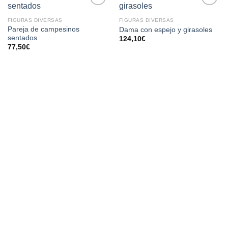
AÑADIR
AÑADIR
FIGURAS DIVERSAS
FIGURAS DIVERSAS
A LA
A LA
Pareja de campesinos
Dama con espejo y girasoles
LISTA
LISTA
sentados
124,10
€
DE
DE
77,50
€
DESEOS
DESEOS