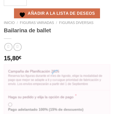
AÑADIR A LA LISTA DE DESEOS
INICIO
/
FIGURAS VARIADAS
/
FIGURAS DIVERSAS
Bailarina de ballet
15,80
€
Campaña de Planificación 2026
Reserva tus figuras durante el mes de Agosto, elige la modalidad de
pago que mejor se adapte a ti y consigue prioridad de fabricación y
envío. Los envíos empezarán a partir del 1 de Septiembre
*
Haga su pedido y elija la opción de pago
Pago adelantado 100% (15% de descuento)