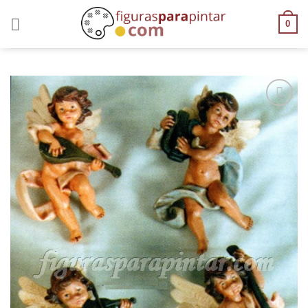
0
AÑADIR
A LA
LISTA
DE
DESEOS