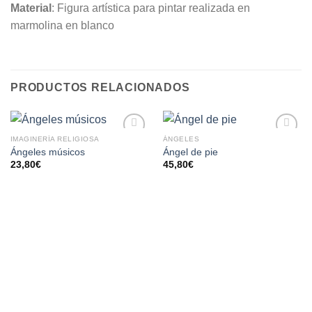
Material
: Figura artística para pintar realizada en
marmolina en blanco
PRODUCTOS RELACIONADOS
IMAGINERÍA RELIGIOSA
ÁNGELES
AÑADIR
AÑADIR
Ángeles músicos
Ángel de pie
A LA
A LA
23,80
€
45,80
€
LISTA
LISTA
DE
DE
DESEOS
DESEOS