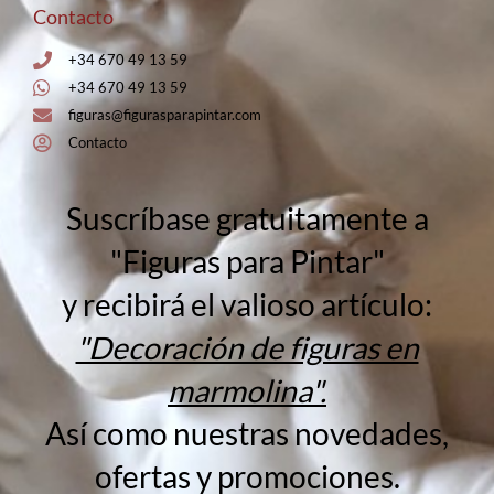
Contacto
+34 670 49 13 59
+34 670 49 13 59
figuras@figurasparapintar.com
Contacto
Suscríbase gratuitamente a
"Figuras para Pintar"
y recibirá el valioso artículo:
"Decoración de figuras en
marmolina".
Así como nuestras novedades,
ofertas y promociones.