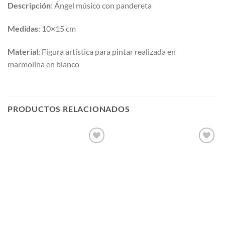
Descripción
: Ángel músico con pandereta
Medidas
: 10×15 cm
Material
: Figura artística para pintar realizada en
marmolina en blanco
PRODUCTOS RELACIONADOS
AÑADIR
AÑADIR
A LA
A LA
LISTA
LISTA
DE
DE
DESEOS
DESEOS