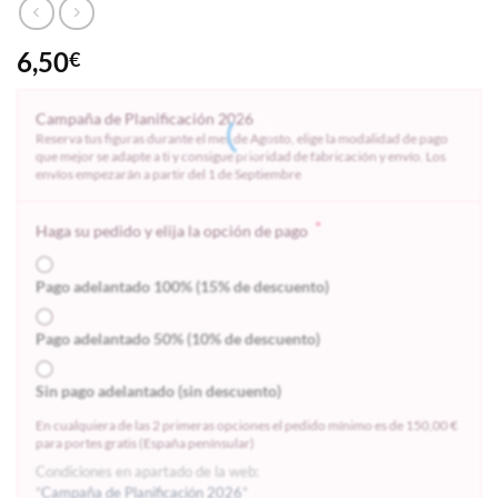
6,50
€
Campaña de Planificación 2026
Reserva tus figuras durante el mes de Agosto, elige la modalidad de pago
que mejor se adapte a ti y consigue prioridad de fabricación y envío. Los
envíos empezarán a partir del 1 de Septiembre
*
Haga su pedido y elija la opción de pago
Pago adelantado 100% (15% de descuento)
Pago adelantado 50% (10% de descuento)
Sin pago adelantado (sin descuento)
En cualquiera de las 2 primeras opciones el pedido mínimo es de 150,00 €
para portes gratis (España penínsular)
Condiciones en apartado de la web:
"
Campaña de Planificación 2026
"