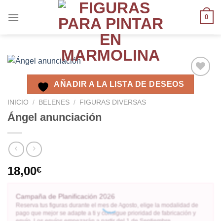
0
AÑADIR A LA LISTA DE DESEOS
AÑADIR
A LA
INICIO
/
BELENES
/
FIGURAS DIVERSAS
LISTA
Ángel anunciación
DE
DESEOS
18,00
€
Campaña de Planificación 2026
Reserva tus figuras durante el mes de Agosto, elige la modalidad de
pago que mejor se adapte a ti y consigue prioridad de fabricación y
envío. Los envíos empezarán a partir del 1 de Septiembre