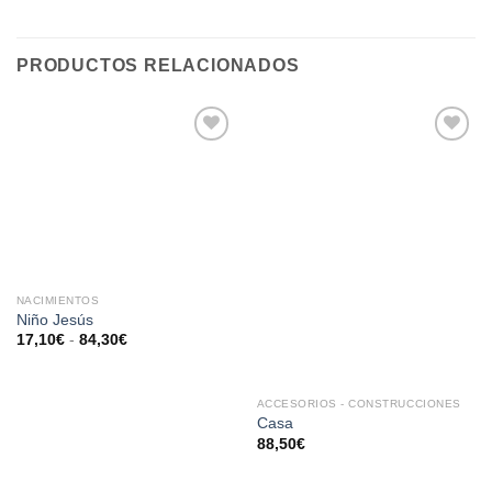
PRODUCTOS RELACIONADOS
AÑADIR
AÑADIR
A LA
A LA
LISTA
LISTA
DE
DE
DESEOS
DESEOS
NACIMIENTOS
Niño Jesús
17,10
€
-
84,30
€
ACCESORIOS - CONSTRUCCIONES
Casa
88,50
€