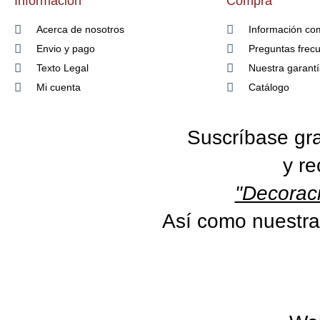
Información
Compra
Acerca de nosotros
Información co
Envio y pago
Preguntas frec
Texto Legal
Nuestra garant
Mi cuenta
Catálogo
Suscríbase gra
y re
"Decoraci
Así como nuestra