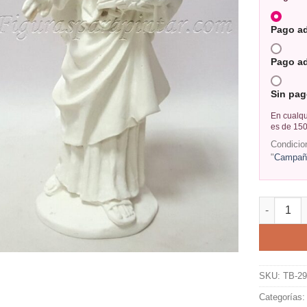
Pago a
Pago a
Sin pag
En cualqu
es de 150
Condicio
"
Campaña
SKU:
TB-2
Categorías