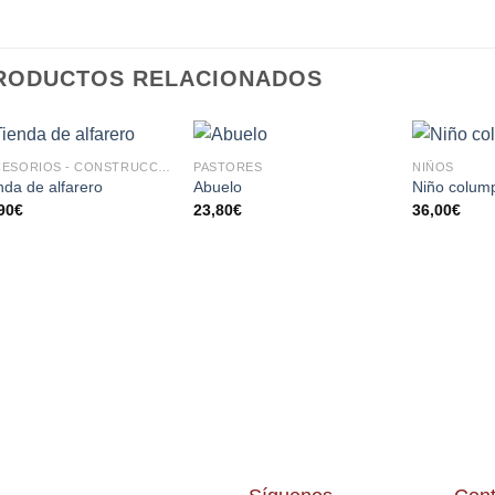
RODUCTOS RELACIONADOS
ACCESORIOS - CONSTRUCCIONES
PASTORES
NIÑOS
AÑADIR
AÑADIR
nda de alfarero
Abuelo
Niño colum
A LA
A LA
90
€
23,80
€
36,00
€
LISTA
LISTA
DE
DE
DESEOS
DESEOS