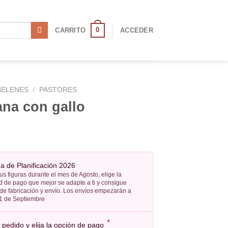
0
CARRITO
ACCEDER
BELENES
/
PASTORES
na con gallo
 de Planificación 2026
us figuras durante el mes de Agosto, elige la
 de pago que mejor se adapte a ti y consigue
 de fabricación y envío. Los envíos empezarán a
l 1 de Septiembre
*
pedido y elija la opción de pago