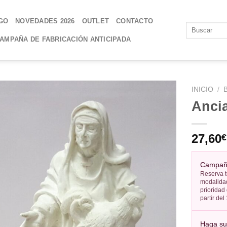
GO
NOVEDADES 2026
OUTLET
CONTACTO
AMPAÑA DE FABRICACIÓN ANTICIPADA
INICIO
/
Ancia
AÑADIR
A LA
27,60
€
LISTA
DE
DESEOS
Campaña
Reserva t
modalidad
prioridad
partir de
Haga su 