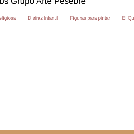
bs Grupo Arte Pesebre
eligiosa
Disfraz Infantil
Figuras para pintar
El Qu