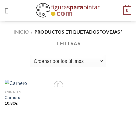
0
PRODUCTOS ETIQUETADOS “OVEJAS”
INICIO
/
FILTRAR
ANIMALES
AÑADIR
Carnero
A LA
10,80
€
LISTA
DE
DESEOS