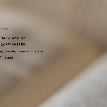
acto
+34 670 49 13 59
+34 670 49 13 59
figuras@figurasparapintar.com
Contacto