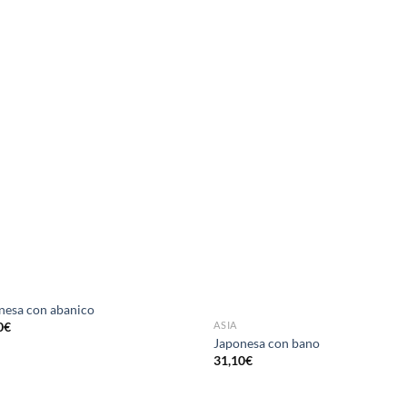
DESEOS
DESEO
nesa con abanico
ASIA
0
€
Japonesa con bano
31,10
€