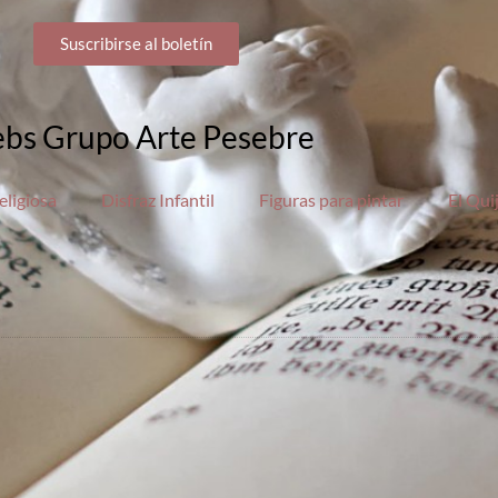
Suscribirse al boletín
bs Grupo Arte Pesebre
eligiosa
Disfraz Infantil
Figuras para pintar
El Qui