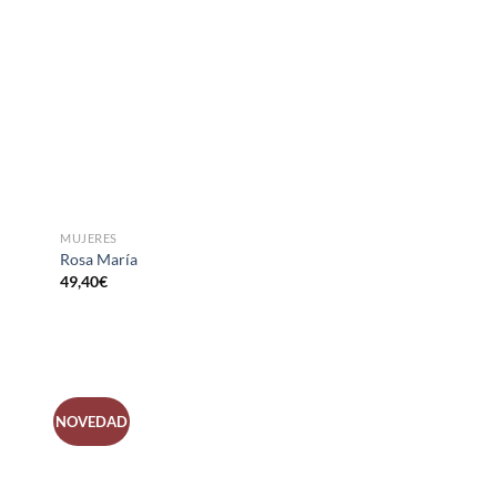
LISTA
DE
S
DESEOS
MUJERES
Rosa María
49,40
€
NOVEDAD
R
AÑADIR
A LA
LISTA
DE