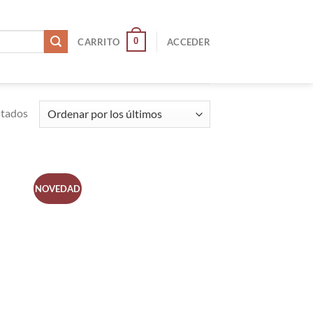
0
CARRITO
ACCEDER
ltados
NOVEDAD
R
AÑADIR
A LA
LISTA
DE
S
DESEOS