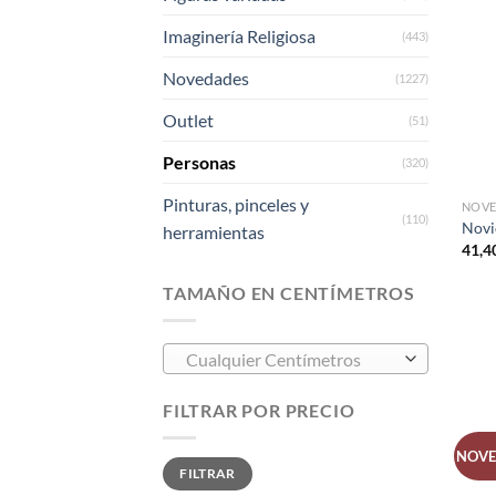
Imaginería Religiosa
(443)
Novedades
(1227)
Outlet
(51)
Personas
(320)
Pinturas, pinceles y
NOVE
(110)
Novi
herramientas
41,4
TAMAÑO EN CENTÍMETROS
Cualquier Centímetros
FILTRAR POR PRECIO
NOV
FILTRAR