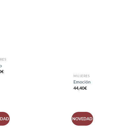
LISTA
LISTA
DE
DE
DESEOS
DESEO
RES
o
0
€
MUJERES
Emoción
44,40
€
EDAD
NOVEDAD
AÑADIR
AÑADI
A LA
A LA
LISTA
LISTA
DE
DE