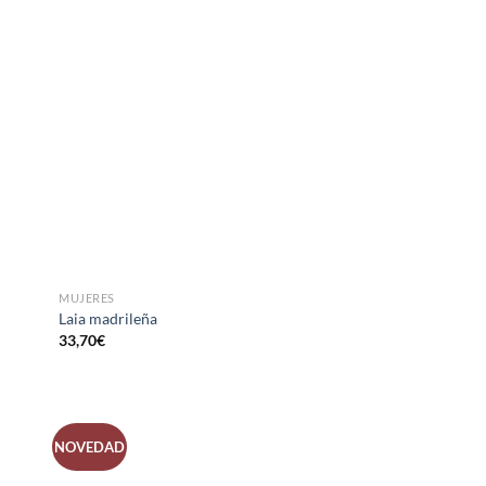
MUJERES
Laia madrileña
33,70
€
NOVEDAD
R
AÑADIR
A LA