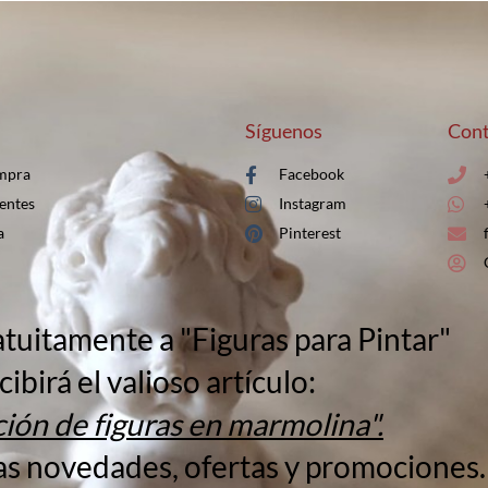
Síguenos
Cont
mpra
Facebook
entes
Instagram
a
Pinterest
atuitamente a "Figuras para Pintar"
cibirá el valioso artículo:
ión de figuras en marmolina".
as novedades, ofertas y promociones.