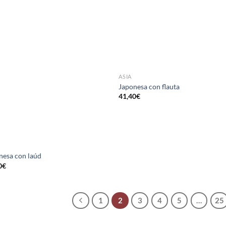
ASIA
Japonesa con flauta
41,40
€
nesa con laúd
0
€
1
2
3
4
5
…
25