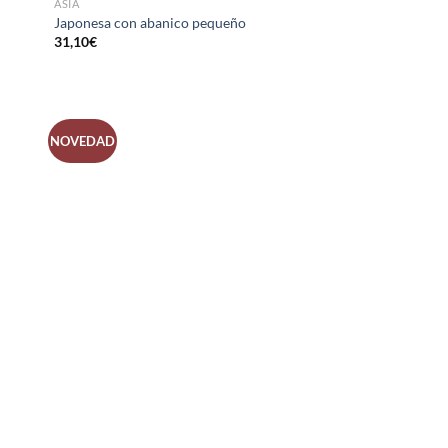
ASIA
Japonesa con abanico pequeño
31,10
€
NOVEDAD
R
AÑADIR
A LA
LISTA
DE
S
DESEOS