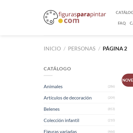
CATÁLO
FAQ
C
INICIO
/
PERSONAS
/
PÁGINA 2
CATÁLOGO
NOV
Animales
(286)
Artículos de decoración
(209)
Belenes
(853)
Colección infantil
(210)
Figuras variadas
(466)