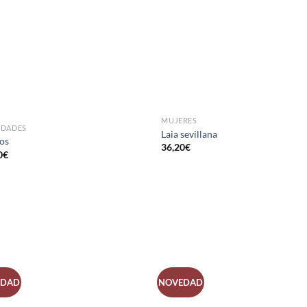
MUJERES
DADES
Laia sevillana
os
36,20
€
0
€
EDAD
NOVEDAD
AÑADIR
AÑADI
A LA
A LA