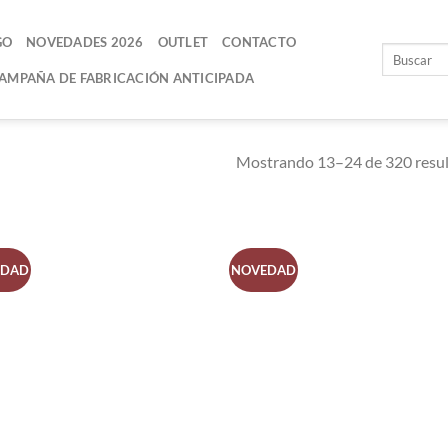
GO
NOVEDADES 2026
OUTLET
CONTACTO
AMPAÑA DE FABRICACIÓN ANTICIPADA
Mostrando 13–24 de 320 resu
EDAD
NOVEDAD
AÑADIR
AÑADI
A LA
A LA
LISTA
LISTA
DE
DE
DESEOS
DESEO